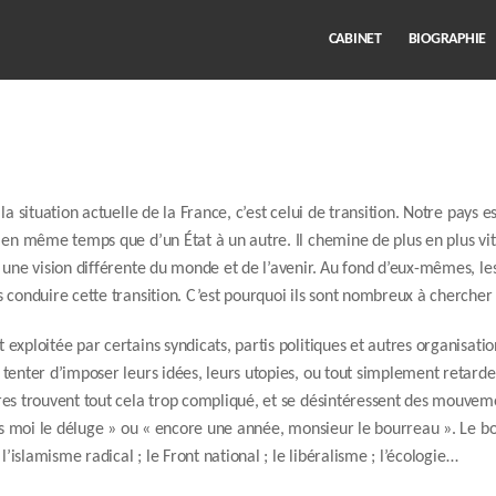
CABINET
BIOGRAPHIE
la situation actuelle de la France, c’est celui de transition. Notre pays e
 en même temps que d’un État à un autre. Il chemine de plus en plus vit
 une vision différente du monde et de l’avenir. Au fond d’eux-mêmes, les
 conduire cette transition. C’est pourquoi ils sont nombreux à chercher à 
xploitée par certains syndicats, partis politiques et autres organisation
tenter d’imposer leurs idées, leurs utopies, ou tout simplement retarde
res trouvent tout cela trop compliqué, et se désintéressent des mouveme
rès moi le déluge » ou « encore une année, monsieur le bourreau ». Le b
l’islamisme radical ; le Front national ; le libéralisme ; l’écologie…