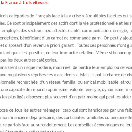
: la France à trois vitesses
rois catégories de Français face à la « crise » à multiples facettes qui 
les. Ce sont principalement des actifs dont la vie professionnelle et le
s ; employés des secteurs peu affectés (santé, communication, énergie, 
endettées, bénéficiant d’un carnet de commande garni. On peut y ajoute
t disposant d’un revenu a priori garanti. Toutes ces personnes n’ont g
r » tant que c’est possible, de leur immunité relative. Même si beaucoup 
s par les deux autres catégories.
connaissent un risque modéré, mais réel, de perdre leur emploi ou de voi
une ou plusieurs reprises ces « accidents ». Mais ils ont la chance de 
essionnelle recherchée, d’un réseau familial ou amical mobilisable, et/ou
t une capacité de rebond : optimisme, volonté, énergie, dynamisme, mobi
s les plus âgés disposent plus souvent d’un patrimoine qui peut les aider
osé de tous les autres ménages : ceux qui sont handicapés par une faibl
tion financière déjà précaire, des contraintes familiales ou personnelle
faire parfois face au surendettement. Les embellies économiques ne leur 